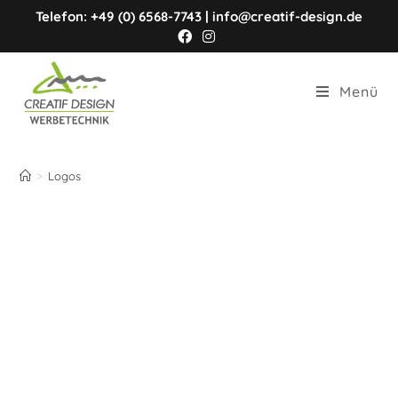
Telefon: +49 (0) 6568-7743 | info@creatif-design.de
Menü
Logos
>
Logos
Firmenlogos
.
Hier zeigen wir Ihnen eine Auswahl von Firmenlogos,
die von uns gestaltet wurden.