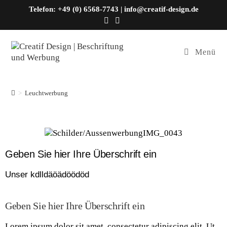
Telefon: +49 (0) 6568-7743 | info@creatif-design.de
Menü
Leuchtwerbung
>
Leuchtwerbung
Geben Sie hier Ihre Überschrift ein
Unser kdlldäöädöödöd
Geben Sie hier Ihre Überschrift ein
Lorem ipsum dolor sit amet, consectetur adipiscing elit. Ut